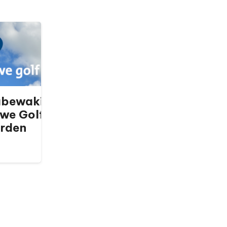
bewaking
we Golf
rden