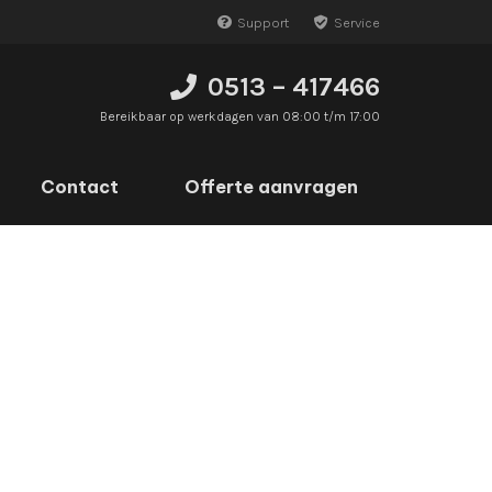
Support
Service
0513 – 417466
Bereikbaar op werkdagen van 08:00 t/m 17:00
Contact
Offerte aanvragen