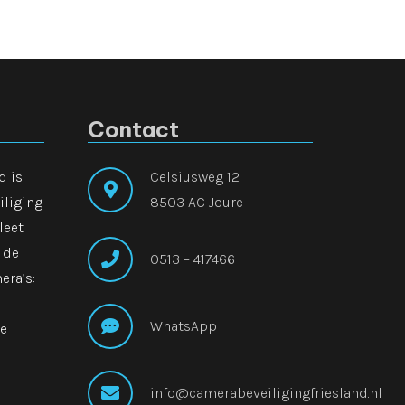
Contact
d is
Celsiusweg 12
iliging
8503 AC Joure
leet
 de
0513 – 417466
era’s:
WhatsApp
ke
info@camerabeveiligingfriesland.nl