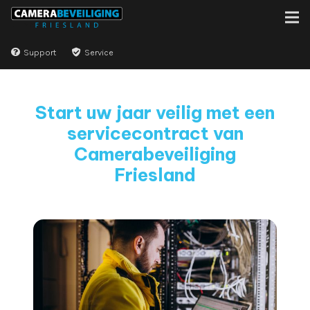
Support
Service
Start uw jaar veilig met een
servicecontract van
Camerabeveiliging
Friesland