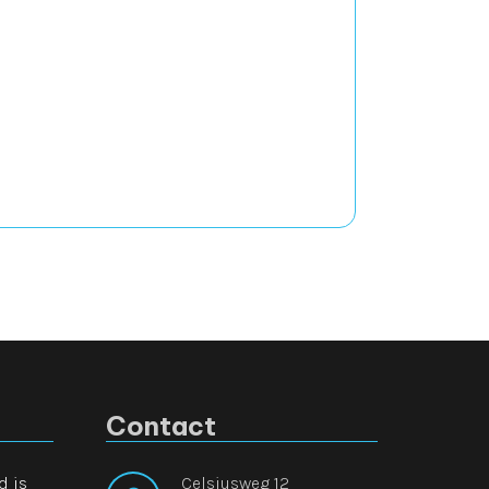
Contact
d is
Celsiusweg 12